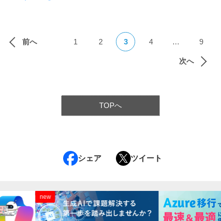
前へ
1
2
3
4
…
9
次へ
TOPへ
シェア
ツイート
new