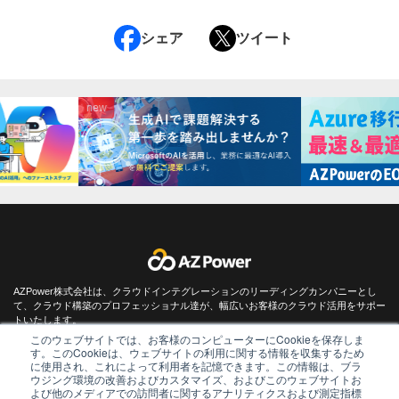
シェア
ツイート
new
AZPower株式会社は、クラウドインテグレーションのリーディングカンパニーとし
て、クラウド構築のプロフェッショナル達が、幅広いお客様のクラウド活用をサポー
トいたします。
このウェブサイトでは、お客様のコンピューターにCookieを保存しま
す。このCookieは、ウェブサイトの利用に関する情報を収集するため
に使用され、これによって利用者を記憶できます。この情報は、ブラ
ウジング環境の改善およびカスタマイズ、およびこのウェブサイトお
よび他のメディアでの訪問者に関するアナリティクスおよび測定指標