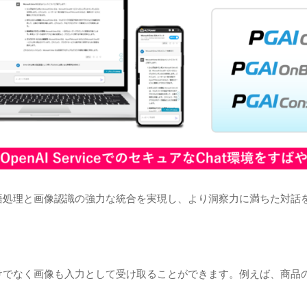
sion」は、自然言語処理と画像認識の強力な統合を実現し、より洞察力に満
sion」は、文章だけでなく画像も入力として受け取ることができます。例え