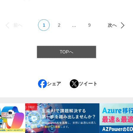
前へ
1
2
…
9
次へ
TOPへ
シェア
ツイート
new